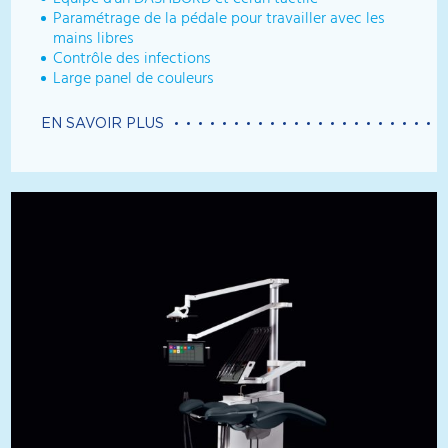
Paramétrage de la pédale pour travailler avec les
mains libres
Contrôle des infections
Large panel de couleurs
EN SAVOIR PLUS