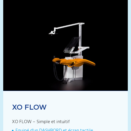
XO FLOW
XO FLOW – Simple et intuitif
Equipé d'un DASHBORD et écran tactile