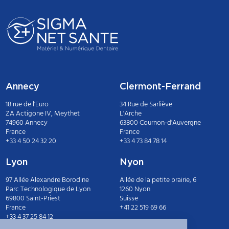
Annecy
Clermont-Ferrand
18 rue de l'Euro
34 Rue de Sarliève
ZA Actigone IV, Meythet
L'Arche
74960 Annecy
63800 Cournon-d'Auvergne
France
France
+33 4 50 24 32 20
+33 4 73 84 78 14
Lyon
Nyon
97 Allée Alexandre Borodine
Allée de la petite prairie, 6
Parc Technologique de Lyon
1260 Nyon
69800 Saint-Priest
Suisse
France
+41 22 519 69 66
+33 4 37 25 84 12